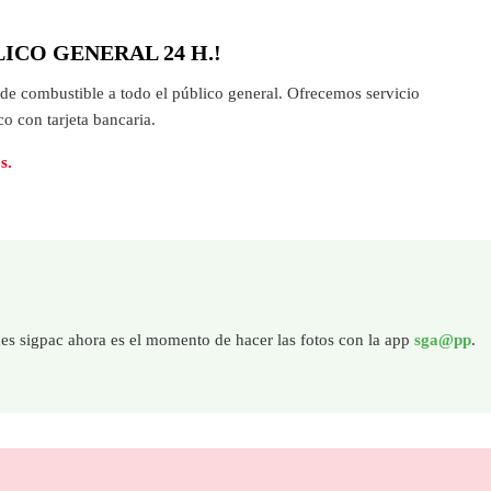
de combustible a todo el público general. Ofrecemos servicio
o con tarjeta bancaria.
s.
nes sigpac ahora es el momento de hacer las fotos con la app
sga@pp
.
YO 2026.
(Pulse para + info)