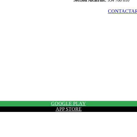
(Pulse sobre la imagen para ampliar)
GOOGLE PLAY
APP STORE
Ver Manual App Cooperativa