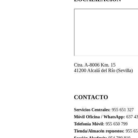
Ctra. A-8006 Km. 15
41200 Alcalá del Río (Sevilla)
CONTACTO
Servicios Centrales:
955 651 327
Móvil Oficina / WhatsApp:
637 43
Telefonía Móvil:
955 650 799
Tienda/Almacén repuestos:
955 65
Sección Alcafruit:
954 780 810
CONTACTA