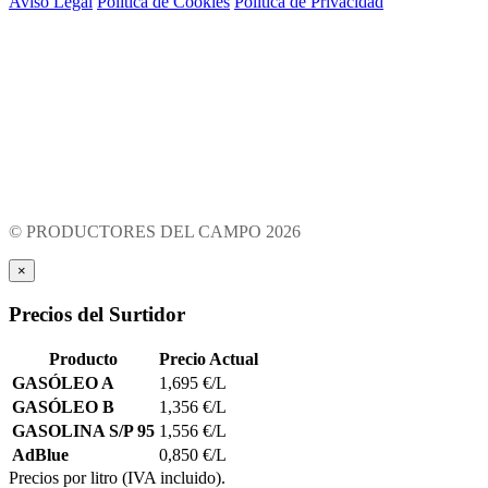
"INFORMACIÓN: PRODUCTORES D
FEDER de Andalucía 2014-2020, 
sobrecoste energético de gas nat
y la electricidad provocados por
© PRODUCTORES DEL CAMPO 2026
×
Precios del Surtidor
Producto
Precio Actual
GASÓLEO A
1,695 €/L
GASÓLEO B
1,356 €/L
GASOLINA S/P 95
1,556 €/L
AdBlue
0,850 €/L
Precios por litro (IVA incluido).
Sujeto a cambios de mercado.
×