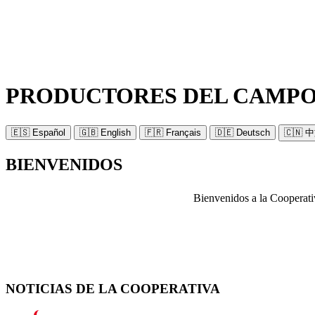
PRODUCTORES DEL CAMPO 
🇪🇸 Español
🇬🇧 English
🇫🇷 Français
🇩🇪 Deutsch
🇨🇳 
BIENVENIDOS
Bienvenidos a la Cooperati
NOTICIAS DE LA COOPERATIVA
2026 • NOVEDAD
📢 ¡APERTURA DEL SURTIDOR AL PÚBL